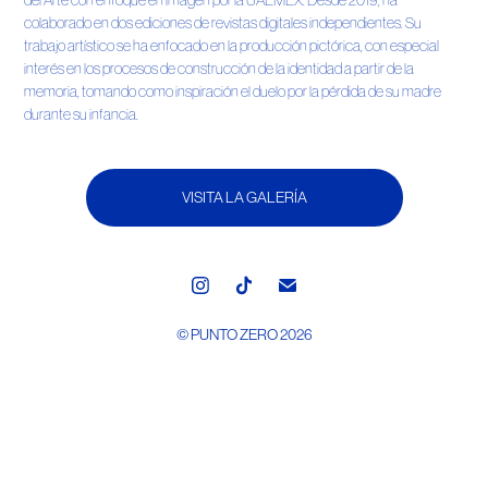
del Arte con enfoque en imagen por la UAEMEX. Desde 2019, ha
colaborado en dos ediciones de revistas digitales independientes. Su
trabajo artístico se ha enfocado en la producción pictórica, con especial
interés en los procesos de construcción de la identidad a partir de la
memoria, tomando como inspiración el duelo por la pérdida de su madre
durante su infancia.
VISITA LA GALERÍA
© PUNTO ZERO 2026